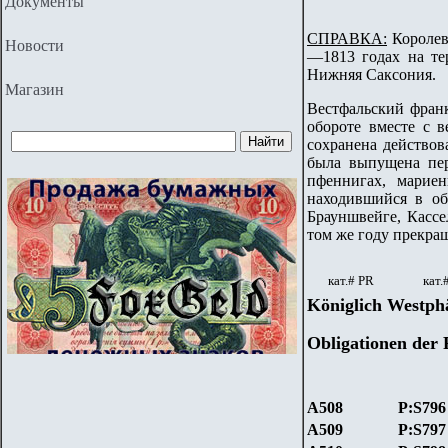
Документы
СПРАВКА:
Королевс
Новости
—1813 годах на те
Нижняя Саксония.
Магазин
Вестфальский франк
обороте вместе с 
сохранена действов
была выпущена пер
пфеннигах, марие
находившийся в об
Брауншвейге, Кассе
том же году прекращ
кат.#
PR
кат.
Königlich Westphä
Obligationen der 
A508
P:S796
A509
P:S797