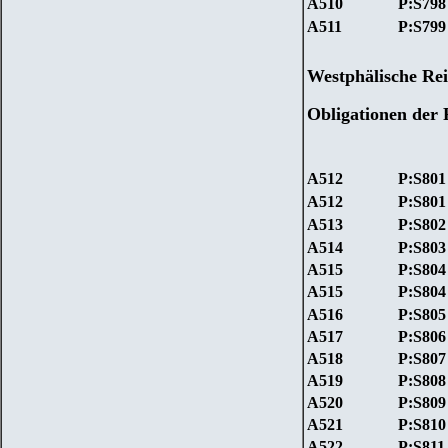
A510
P:S798
A511
P:S799
Westphälische Rei
Obligationen der 
A512
P:S801
A512
P:S801
A513
P:S802
A514
P:S803
A515
P:S804
A515
P:S804
A516
P:S805
A517
P:S806
A518
P:S807
A519
P:S808
A520
P:S809
A521
P:S810
A522
P:S811