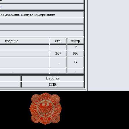
я
 на дополнительную информацию
издание
стр.
шифр
.
Р
367
PR
.
G
.
.
.
Верстка
СПВ