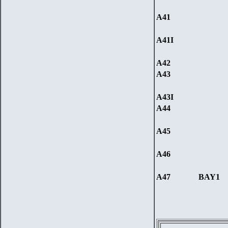
A41
A41I
A4
2
A4
3
A43I
A44
A45
A46
A47
BAY1