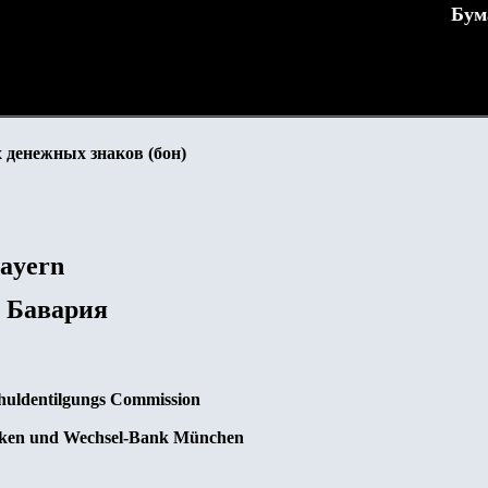
Бум
 денежных знаков (бон)
Bayern
 Бавария
Shuldentilgungs Commission
eken und Wechsel-Bank München