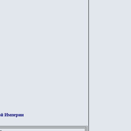
кой Империи
в