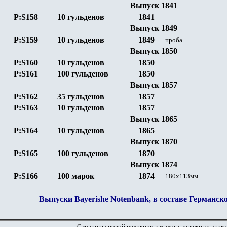
Выпуск 1841
P:S158
10 гульденов
1841
Выпуск 1849
P:S159
10 гульденов
1849
проба
Выпуск 1850
P:S160
10 гульденов
1850
P:S161
100 гульденов
1850
Выпуск 1857
P:S162
35 гульденов
1857
P:S163
10 гульденов
1857
Выпуск 1865
P:S164
10 гульденов
1865
Выпуск 1870
P:S165
100 гульденов
1870
Выпуск 1874
P:S166
100 марок
1874
180х113мм
Выпуски Bayerishe Notenbank, в составе Германс
Страницы новой редакции каталога денежных знако