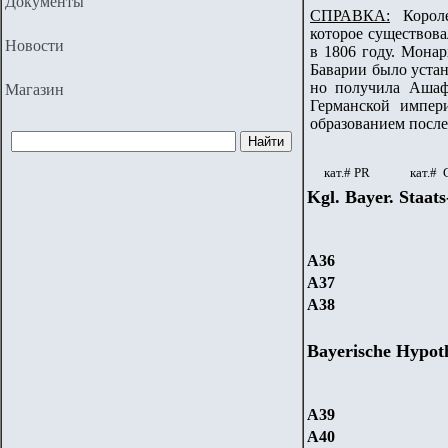
Документы
C
ПРАВКА:
Королев
которое существова
Новости
в 1806 году. Монар
Баварии было уста
но получила Ашафф
Магазин
Германской импер
образованием после
кат.#
PR
кат.#
Kgl. Bayer. Staat
A36
A37
A38
Bayerische Hypo
A39
A40