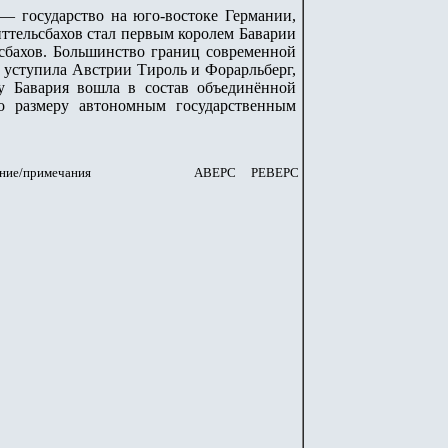
) — государство на юго-востоке Германии,
иттельсбахов стал первым королем Баварии
ьсбахов. Большинство границ современной
 уступила Австрии Тироль и Форарльберг,
у Бавария вошла в состав объединённой
о размеру автономным государственным
ние/примечания
АВЕРС
РЕВЕРС