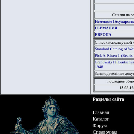
Ссылки на р
Немецкие Государств
ГЕРМАНИЯ
ЕВРОПА
Список используемой 
Standard Catalog of Wor
Pick A. Rixen J. (Bearb
Grabowski H. Deutsches
1948
Законодательные докум
последнее обно
15.08.18
Разделы сайта
Главная
Каталог
Форум
Справочная