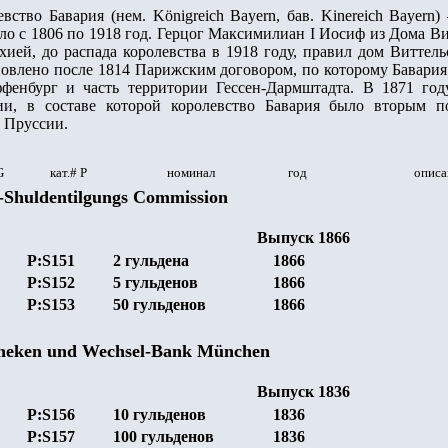
ство Бавария (нем. Königreich Bayern, бав. Kinereich Bayern
ло с 1806 по 1918 год. Герцог Максимилиан I Иосиф из Дома В
хией, до распада королевства в 1918 году, правил дом Виттел
новлено после 1814 Парижским договором, по которому Бавария
енбург и часть территории Гессен-Дармштадта. В 1871 год
ии, в составе которой королевство Бавария было вторым п
 Пруссии.
G
кат.# P
номинал
год
описа
s-Shuldentilgungs Commission
Выпуск 1866
P:S151
2 гульдена
1866
P:S152
5 гульденов
1866
P:S153
50 гульденов
1866
theken und Wechsel-Bank München
Выпуск 1836
P:S156
10 гульденов
1836
P:S157
100 гульденов
1836