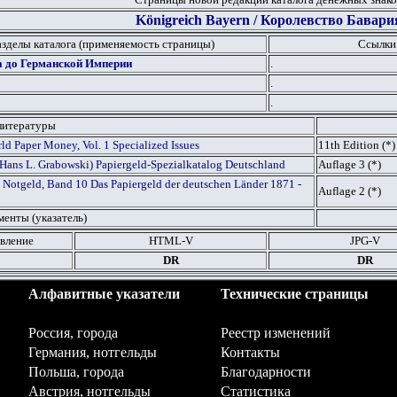
Königreich Bayern / Королевство Бавари
азделы каталога (применяемость страницы)
Ссылки
а до Германской Империи
.
.
.
литературы
ld Paper Money, Vol. 1 Specialized Issues
11th Edition (*)
. Hans L. Grabowski) Papiergeld-Spezialkatalog Deutschland
Auflage 3 (
*
)
 Notgeld, Band 10 Das Papiergeld der deutschen Länder 1871 -
Auflage
2
(
*
)
енты (указатель)
вление
HTML
-V
JPG
-V
DR
DR
Алфавитные указатели
Технические страницы
Россия, города
Реестр изменений
Германия, нотгельды
Контакты
Польша, города
Благодарности
Австрия, нотгельды
Статистика