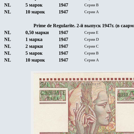
NL
5 марок
1947
Серии
B
NL
10 марок
1947
Серии
А
Prime de Regularite.
2
-
й
выпуск 1947г. (в саар
NL
0,50 марки
1947
Серии
Е
NL
1 марка
1947
Серии
D
NL
2 марки
1947
Серии
C
NL
5 марок
1947
Серии
B
NL
10 марок
1947
Серии
А