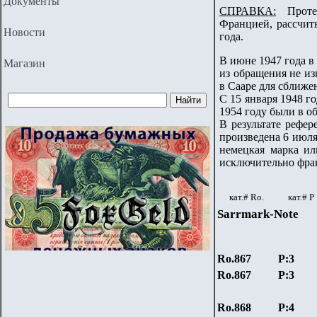
Документы
СПРАВКА:
Протект
Францией, рассчит
Новости
года.
В июне 1947 года в
Магазин
из обращения не из
в Сааре для сближе
С 15 января 1948 г
1954 году были в о
В результате рефер
произведена 6 июля
немецкая марка ил
исключительно фра
кат.# Ro.
кат.# P
Sarrmark-Note
Ro.867
P:3
Ro.867
P:3
Ro.868
P:4