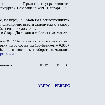
й войны от Германии, и управлявшаяся
сембурга). Возвращена ФРГ 1 января 1957
ку по курсу 1:1. Монеты в рейхспфеннигах
 уполномочено ввести французскую валюту
менена по курсу 20:1.
в Сааре. До чеканки собственных монет в
млёй ФРГ. Экономическая интеграция была
ранк. Курс составлял 100 франков = 0,8507
были изготовлены, в обороте находились
ерритории
.
имечания
АВЕРС
РЕВЕРС
АВЕРС
РЕВЕРС