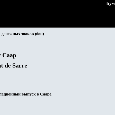
Бум
 денежных знаков (бон)
т Саар
t de Sarre
пационный выпуск в Сааре.