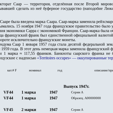
орат Саар — территория, отделённая после Второй мирово
ывавшей сделать из неё буферное государство (наподобие Люк
 Сааре была введена марка Саара. Саар-марка заменила рейхсмар
ымались. 15 ноября 1947 года французское правительство было
ния экономики Сарра с экономикой Франции. Саар-марка была об
ода французский франк был единственной официальной валютой 
бороте исключительно французские монеты.
ендума Саар 1 января 1957 года стала десятой федеральной зе
 1959 года. В этот день немецкая марка заменила французский ф
и 1 марка ≈ 117,55 франков. Банкноты саарского франка не 
нцузские с надписью
«Territoires occupes» — оккупированные т
кат.#
F
номинал
год
описание/пр
Выпуск 1947г.
VF44
1 марка
1947
Серии
A
VF44
1 марка
1947
Образец.
A
00000000
VF4
5
2 марки
1947
Серии
A