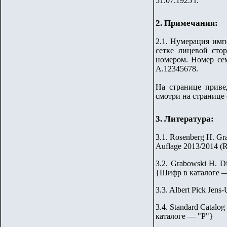
5
1.0
7
.192
5
г.
2. Примечания:
2.1.
Нумерация импе
сетке
лицевой стор
номером.
Номер сем
А.
123456
78.
На странице привед
смотри на
странице
3. Литература:
3.1. Rosenberg H. Gr
Auflage 2013/2014 (
3.2.
Grabowski H. Di
{
Шифр в каталоге 
3.
3
. Albert Pick Jens
3.
4
. Standard Catalog
каталоге — "Р"
}