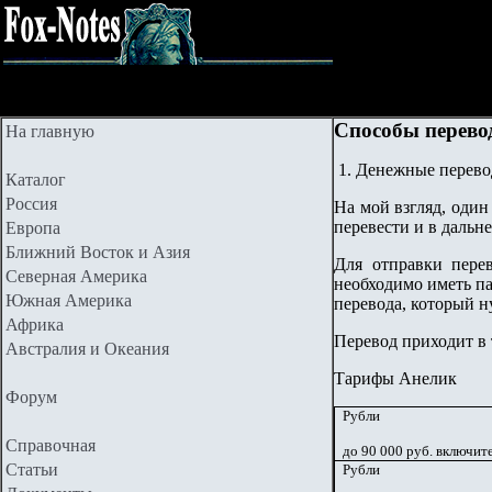
Способы перевод
На главную
1. Денежные перев
Каталог
Россия
На мой взгляд, один
перевести и в дальне
Европа
Ближний Восток и Азия
Для отправки перев
Северная Америка
необходимо иметь па
Южная Америка
перевода, который н
Африка
Перевод приходит в 
Австралия и Океания
Тарифы Анелик
Форум
Рубли
Справочная
до 90 000 руб. включит
Статьи
Рубли