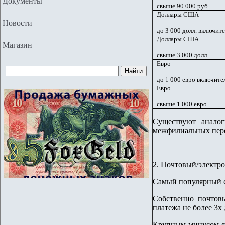
Документы
свыше 90 000 руб.
Доллары США
Новости
до 3 000 долл. включит
Доллары США
Магазин
свыше 3 000 долл.
Евро
до 1 000 евро включите
Евро
свыше 1 000 евро
Существуют анало
межфилиальных пере
2. Почтовый/электр
Самый популярный сп
Собственно почтовы
платежа не более 3х 
Крупным минусом яв