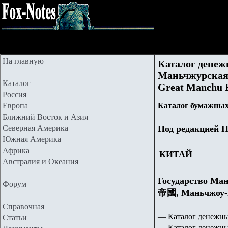
На главную
Каталог денеж
Маньчжурская И
Каталог
Great Manchu 
Россия
Европа
Каталог бумажных
Ближний Восток и Азия
Северная Америка
Под редакцией П
Южная Америка
Африка
КИТАЙ
Австралия и Океания
Государство М
Форум
帝國, Маньчжоу-
Справочная
— Каталог денежны
Статьи
— Каталог денежны