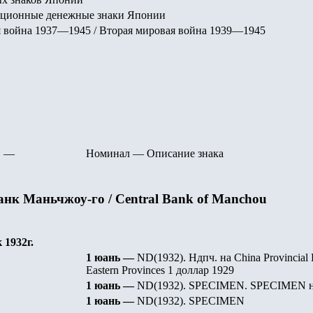
ационные денежные знаки Японии
 война 1937—1945 / Вторая мировая война 1939—1945
—
Номинал
—
Описание знака
нк Маньчжоу-го / Central Bank of Manchou
к
1932г.
1 юань —
ND(1932).
Ндпч. на China Provincial 
Eastern Provinces 1 доллар 1929
1 юань —
ND(1932).
SPECIMEN. SPECIMEN
1 юань —
ND(1932).
SPECIMEN