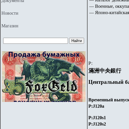
Документы
— Военные, оккуп
— Японо-китайская
Новости
Магазин
Р:
滿洲中央銀行
Центральный ба
Временный выпус
P:J120a
P:J120s1
P:J120s2