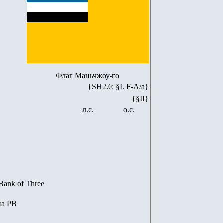
Флаг Маньчжоу-го
{SH2.0: §I. F-А/а}
{§II}
л.с.
о.с.
Bank of Three
на РВ