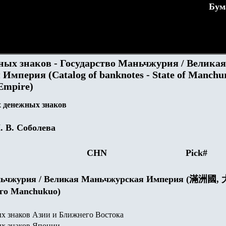
Бум
ных знаков - Государство Маньчжурия / Великая
мперия (Catalog of banknotes - State of Manchur
Empire)
 денежных знаков
. В. Соболева
CHN
Pick#
аньчжурия / Великая Маньчжурская Империя (滿洲國
го Manchukuo)
х знаков Азии и Ближнего Востока
х знаков Японии