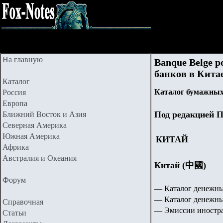
На главную
Banque Belge p
банков в Китае
Каталог
Каталог бумажных
Россия
Европа
Под редакцией П
Ближний Восток и Азия
Северная Америка
Южная Америка
КИТАЙ
Африка
Австралия и Океания
Китай (中國)
Форум
— Каталог денежны
— Каталог денежны
Справочная
— Эмиссии иностра
Статьи