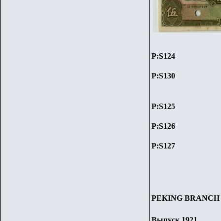
P:S1
24
P:S130
P:S1
25
P:S1
26
P:S1
27
PEKING BRANCH
Выпуск 1921