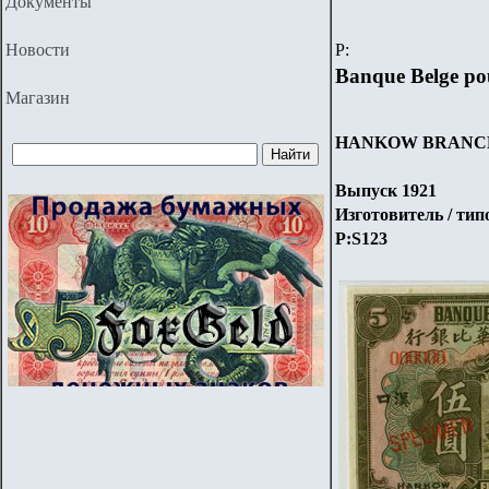
Документы
Новости
P
:
Banque Belge pou
Магазин
HANKOW BRANC
Выпуск 1921
Изготовитель / ти
P:S1
23