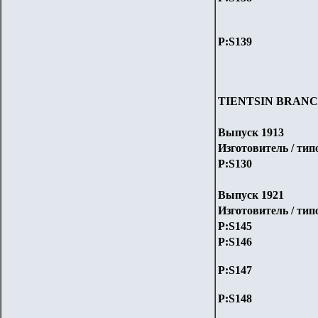
P:S1
39
TIENTSIN BRAN
Выпуск 1913
Изготовитель / ти
P:S1
30
Выпуск 1921
Изготовитель / ти
P:S1
45
P:S1
46
P:S1
47
P:S1
48