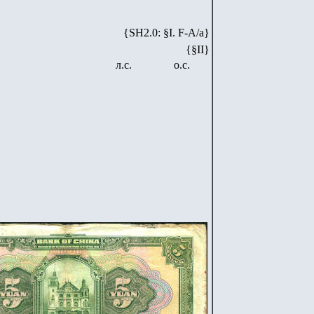
{SH2.0: §I. F-А/а}
{§II}
л.с.
о.с.