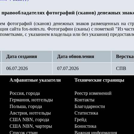
 правообладателях фотографий (сканов) денежных знак
лем фотографий (сканов) денежных знаков размещенных на стр
ция сайта fox-notes.ru. Фотографии (сканы) с пометкой "Из ча
пометками, с указанием владельца или без указания) предостав
Дата создания
Дата обновления
Верстка
06.07.2026
07.07.2026
СПВ
Алфавитные указатели
Технические страницы
Россия, города
Реестр изменений
Германия, нотгельды
Контакты
Польша, города
Благодарности
Австрия, нотгельды
Статистика
США NBN, города
Грейд
США NBN, чартеры
Бонистика
Список стран
Важная информация