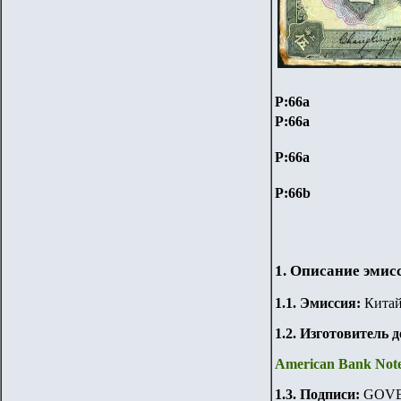
P:66a
P:66a
P:66a
P:66b
1. Описание эмис
1.
1
.
Эмиссия:
Китай
1.2. Изготовитель 
American Bank No
1.3. Подписи:
GOVE