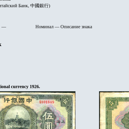
(Китайский Банк, 中國銀行)
—
Номинал
—
Описание знака
к
tional currency
192
6.