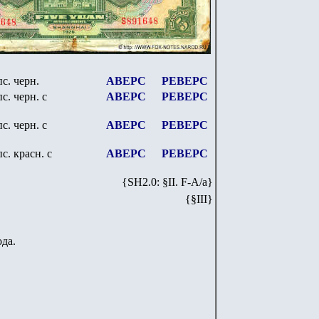
с. черн.
АВЕРС
РЕВЕРС
с. черн. с
АВЕРС
РЕВЕРС
с. черн. с
АВЕРС
РЕВЕРС
с. красн. с
АВЕРС
РЕВЕРС
{SH
2
.
0
: §II. F-A/
a
}
{§III}
ода.