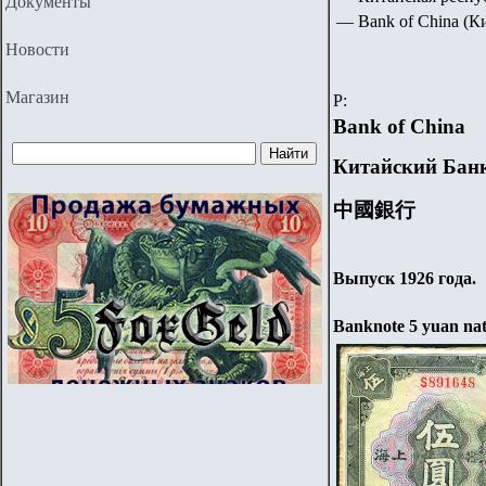
Документы
— Bank of China 
Новости
Магазин
P
:
Bank of China
Китайский Бан
中國銀行
Выпуск 1926 года.
Banknote
5
y
uan
na