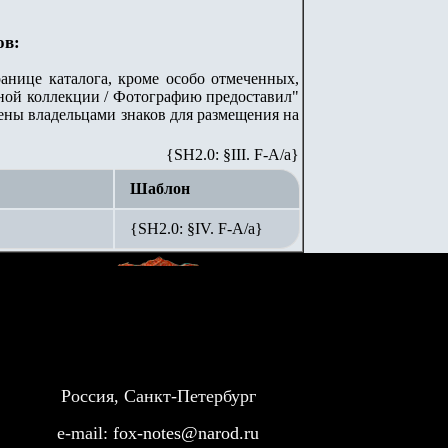
ов:
анице каталога, кроме особо отмеченных,
стной коллекции / Фотографию предоставил"
лены владельцами знаков для размещения на
{SH2.0: §III. F-A/а}
Шаблон
{SH2.0: §IV. F-А/а}
Россия, Санкт-Петербург
e-mail:
fox-notes@narod.ru