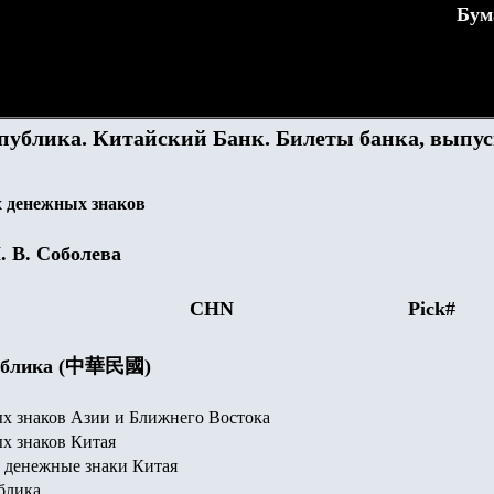
Бум
публика. Китайский Банк. Билеты банка, выпу
 денежных знаков
. В. Соболева
CHN
Pick#
публика (中華民國)
х знаков Азии и Ближнего Востока
х знаков Китая
 денежные знаки Китая
блика