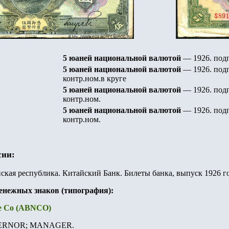
5 юаней национальной валютой
— 1926.
подп
5 юаней национальной валютой
— 1926.
подп
контр.ном.в круге
5 юаней национальной валютой
— 1926.
подп
контр.ном.
5 юаней национальной валютой
— 1926.
подп
контр.ном.
сии:
ская республика. Китайский Банк. Билеты банка, выпуск 19
2
6 г
денежных знаков (типография):
te Co (ABNCO)
RNOR; MANAGER.