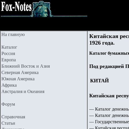
На главную
Китайская рес
19
2
6 года.
Каталог
Каталог бумажных
Россия
Европа
Под редакцией П
Ближний Восток и Азия
Северная Америка
Южная Америка
КИТАЙ
Африка
Австралия и Океания
Китайская рес
Форум
— Каталог денежны
— Каталог денежны
Справочная
— Государственные
Статьи
— Китайская респу