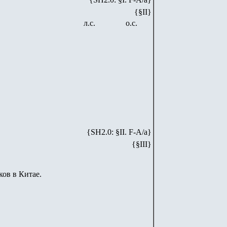
{§II}
л.с.
о.с.
{SH
2
.
0
: §II. F-A/
a
}
{§III}
ков в Китае.