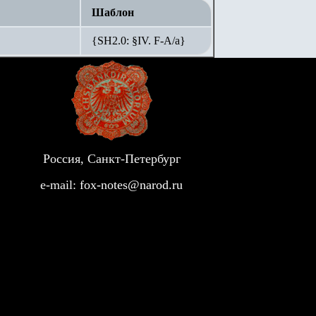
Шаблон
{SH2.0: §IV. F-А/а}
Россия, Санкт-Петербург
e-mail:
fox-notes@narod.ru