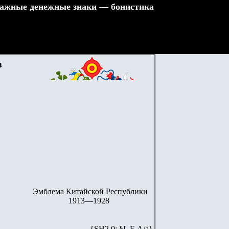
ажные денежные знаки — бонистика
в
Эмблема Китайской Республики
1913—1928
{SH2.0: §I. F-А/а}