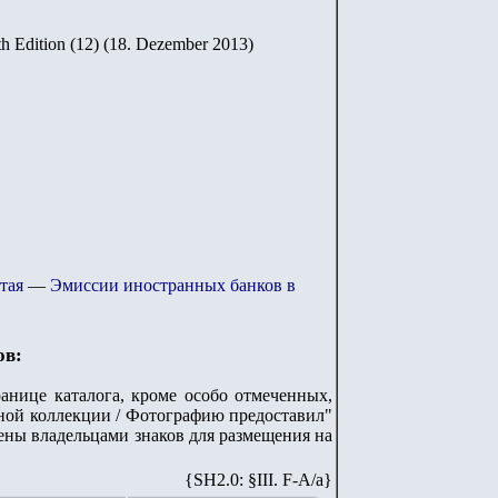
th Edition (12) (18. Dezember 2013)
тая
—
Эмиссии иностранных банков в
ов:
анице каталога, кроме особо отмеченных,
стной коллекции / Фотографию предоставил"
лены владельцами знаков для размещения на
{SH2.0: §III. F-A/а}