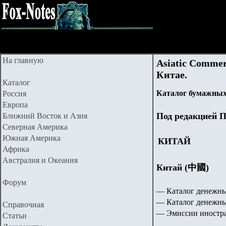
На главную
Asiatic Comme
Китае.
Каталог
Каталог бумажных
Россия
Европа
Под редакцией П
Ближний Восток и Азия
Северная Америка
Южная Америка
КИТАЙ
Африка
Австралия и Океания
Китай (中國)
Форум
— Каталог денежны
— Каталог денежны
Справочная
— Эмиссии иностра
Статьи