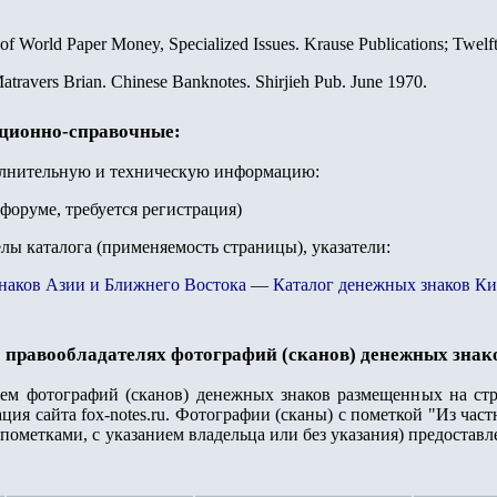
 of World Paper Money, Specialized Issues. Krause Publications; Twelf
atravers Brian. Chinese Banknotes. Shirjieh Pub. June 1970.
ационно-справочные:
олнительную и техническую информацию:
 форуме, требуется регистрация)
елы каталога (применяемость страницы), указатели:
наков Азии и Ближнего Востока
—
Каталог денежных знаков Ки
 правообладателях фотографий (сканов) денежных знак
лем фотографий (сканов) денежных знаков размещенных на стр
ция сайта fox-notes.ru. Фотографии (сканы) с пометкой "Из ча
пометками, с указанием владельца или без указания) предостав