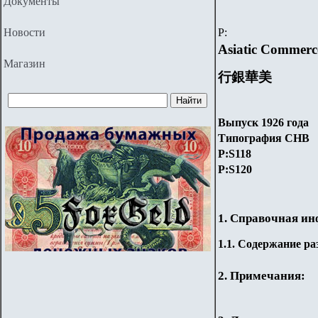
Документы
Новости
P
:
Asiatic Commerc
Магазин
行銀華美
Выпуск 1926 года
Типография
CHB
P:
S
118
P:
S
120
1. Справочная и
1.
1
. Содержание ра
2. Примечания: