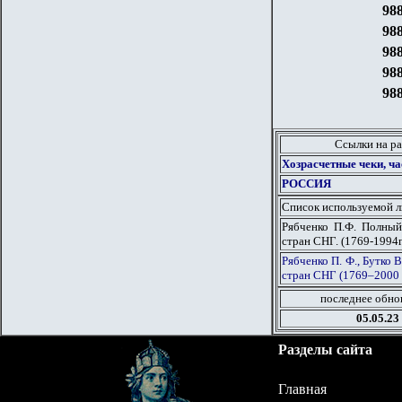
98
98
98
98
98
Ссылки на ра
Хозрасчетные чеки, ча
РОССИЯ
Список используемой 
Рябченко П.Ф. Полный
стран СНГ. (1769-1994г
Рябченко П. Ф., Бутко 
стран СНГ (1769–2000 г
последнее обно
05
.05.23
Разделы сайта
Главная