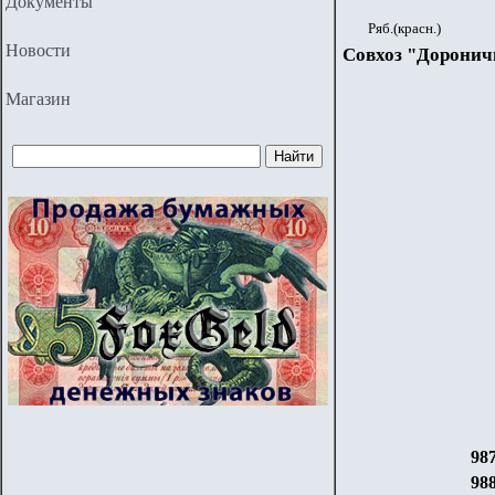
Документы
Ряб.(красн.)
Новости
Совхоз "Доронич
Магазин
98
98