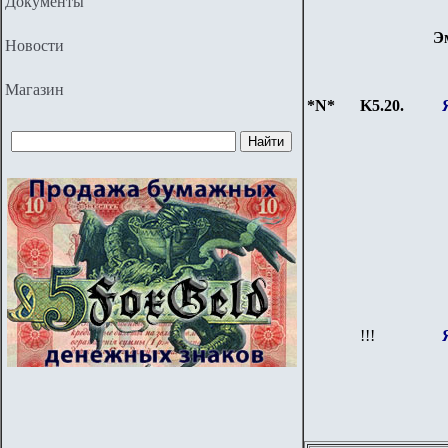
Документы
Э
Новости
Магазин
*N*
K5.20.
!!!