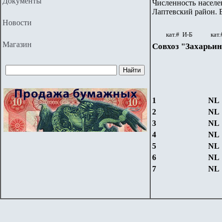
Документы
Численность населен
Лаптевский район. 
Новости
кат.# И-Б
кат.
Магазин
Совхоз "Захарьин
1
NL
2
NL
3
NL
4
NL
5
NL
6
NL
7
NL