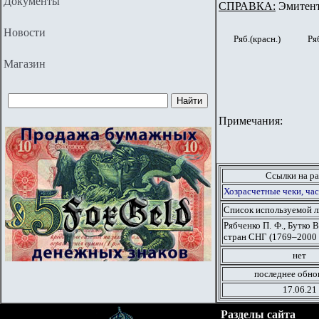
Документы
СПРАВКА:
Эмитент
Новости
Ряб.(красн.)
Ряб
Магазин
Примечания:
Ссылки на ра
Хозрасчетные чеки, час
Список используемой 
Рябченко П. Ф., Бутко 
стран СНГ (1769–2000 г
нет
последнее обно
17.06.21
Разделы сайта