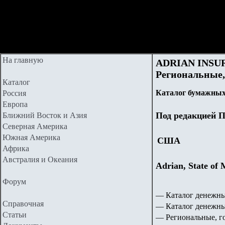
На главную
ADRIAN INSURA
Региональные,
Каталог
Каталог бумажных
Россия
Европа
Под редакцией П
Ближний Восток и Азия
Северная Америка
Южная Америка
США
Африка
Австралия и Океания
Adrian, State o
Форум
— Каталог денежны
Справочная
— Каталог денежн
Статьи
— Региональные, г