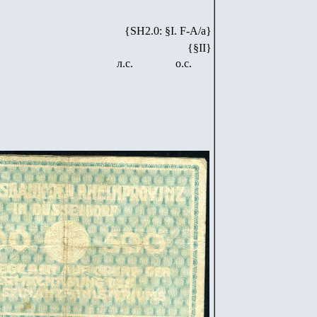
{SH2.0: §I. F-А/а}
{§II}
л.с.
о.с.