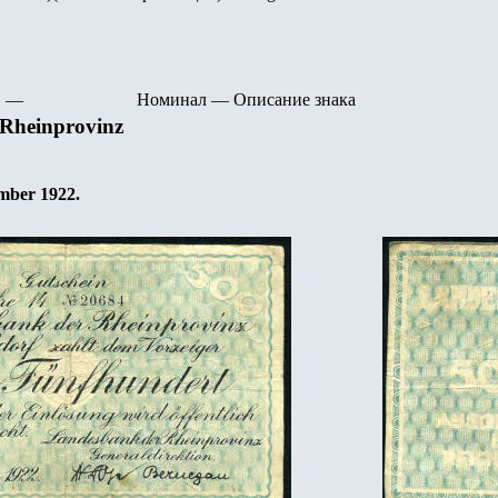
—
Номинал
—
Описание знака
Rheinprovinz
mber
1922
.