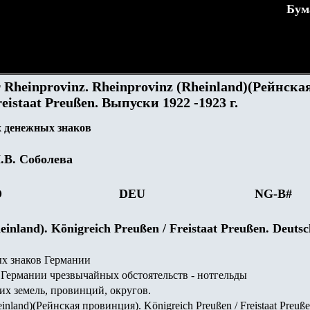
Бум
 Rheinprovinz. Rheinprovinz (Rheinland)(Рейнска
eistaat Preußen. Выпуски 1922 -1923 г.
 денежных знаков
.В. Соболева
D
DEU
NG-B#
einland). Königreich Preußen / Freistaat Preußen. Deuts
х знаков Германии
Германии чрезвычайных обстоятельств - нотгельды
х земель, провинций, округов.
inland)(Рейнская провинция). Königreich Preußen / Freistaat Preuß