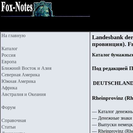
На главную
Landesbank der
провинция). Fr
Каталог
Каталог бумажных
Россия
Европа
Под редакцией П
Ближний Восток и Азия
Северная Америка
Южная Америка
DEUTSCHLAN
Африка
Австралия и Океания
Rheinprovinz (Rh
Форум
— Каталог денежны
— Денежные знаки 
Справочная
— Выпуски немецки
Статьи
— Rheinprovinz (Rhe