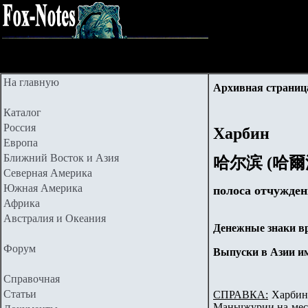
На главную
Архивная страница
Каталог
Россия
Харбин
Европа
Ближний Восток и Азия
哈尔滨 (哈爾
Северная Америка
Южная Америка
полоса отчужде
Африка
Австралия и Океания
Денежные знаки в
Форум
Выпуски в Азии и
Справочная
Статьи
СПРАВКА:
Харбин 
Маньчжурии на мест