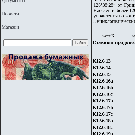
Документы
126°38′28″ от Гри
Населения более 12
Новости
управления по конт
Энциклопедический 
Магазин
кат.# К
ка
Главный продово
K12.6.13
K12.6.14
K12.6.15
K12.6.16a
K12.6.16b
K12.6.16c
K12.6.17a
K12.6.17b
K12.6.17c
K12.6.18a
K12.6.18c
K12.6.19a