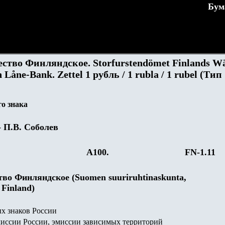
Бум
ство Финляндское. Storfurstendömet Finlands Wä
h Låne-Bank. Zettel 1 рубль / 1 rubla / 1 rubel (Тип
о знака
- П.В. Соболев
А100.
FN-1.11
во Финляндское (Suomen suuriruhtinaskunta,
 Finland)
х знаков России
иссии России, эмиссии зависимых территорий