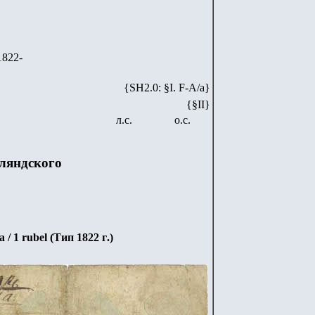
1822-
{SH2.0: §I. F-А/а}
{§II}
л.с.
о.с.
ляндского
a
/
1 rubel
(Тип 18
22
г
.)