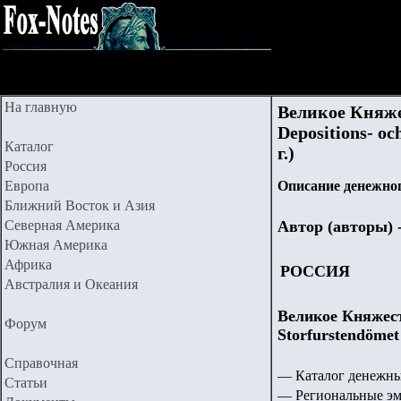
На главную
Великое Княже
Depositions- oc
Каталог
г.)
Россия
Европа
Описание денежног
Ближний Восток и Азия
Северная Америка
Автор (авторы) 
Южная Америка
Африка
РОССИЯ
Австралия и Океания
Великое Княжест
Форум
Storfurstendömet
Справочная
— Каталог денежны
Статьи
— Региональные эм