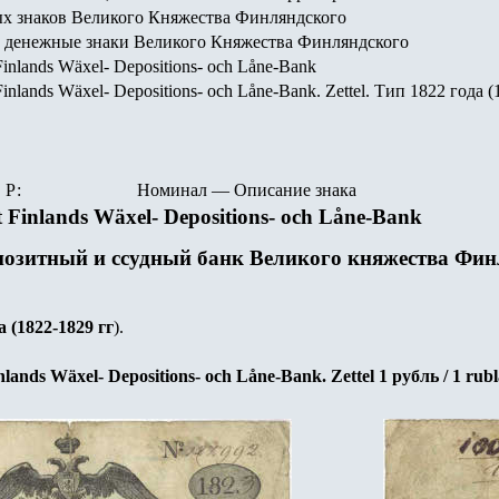
х знаков Великого Княжества Финляндского
 денежные знаки Великого Княжества Финляндского
Finlands Wäxel- Depositions- och Låne-Bank
Finlands Wäxel- Depositions- och Låne-Bank. Zettel. Тип 1822 года (
Р:
Номинал
—
Описание знака
t Finlands Wäxel- Depositions- och Låne-Bank
позитный и ссудный банк Великого княжества Фин
а (1822-1829
гг
).
nlands Wäxel- Depositions- och Låne-Bank. Zettel
1 рубль /
1 rubl