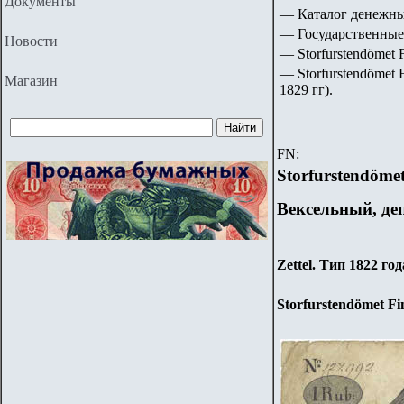
Документы
— Каталог денежны
— Государственные
Новости
— Storfurstendömet 
—
Storfurstendömet 
Магазин
1829
гг).
FN:
Storfurstendöme
Вексельный, де
Zettel. Тип 1822 год
Storfurstendömet Fi