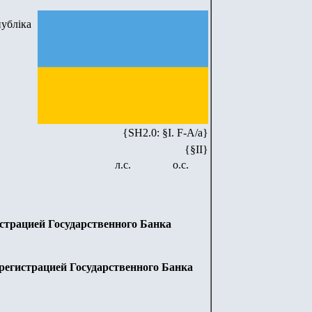
убліка
{SH2.0: §I. F-А/а}
{§II}
л.с.
о.с.
истрацией Государственного Банка
 регистрацией Государственного Банка