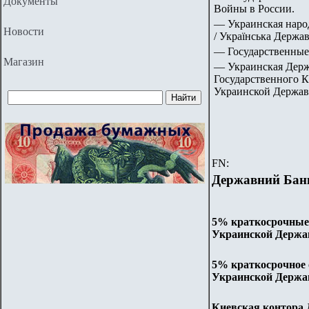
Документы
Войны в России.
— Украинская народ
Новости
/ Українська Держав
— Государственные
Магазин
— Украинская Держа
Государственного К
Украинской Державы
FN:
Державний Бан
5% краткосрочные 
Украинской Держав
5% краткосрочное о
Украинской Держав
Киевская контора 