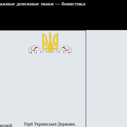
ажные денежные знаки — бонистика
Герб Української Держави.
анской