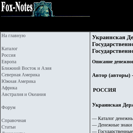
На главную
Украинская Д
Государственно
Каталог
Государственн
Россия
Европа
Описание денежног
Ближний Восток и Азия
Северная Америка
Автор (авторы) 
Южная Америка
Африка
РОССИЯ
Австралия и Океания
Украинская Дер
Форум
— Каталог денежны
Справочная
— Денежные знаки 
Статьи
— Государственные