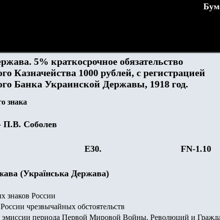
Бум
ержава.
5% краткосрочное обязательство
го Казначейства 1000 рублей, с регистрацией
ого Банка Украинской Державы, 1918 год.
о знака
- П.В. Соболев
E30.
FN-1.
10
жава (Українська Держава)
х знаков России
России чрезвычайных обстоятельств
 эмиссии периода Первой Мировой Войны, Революций и Гражд