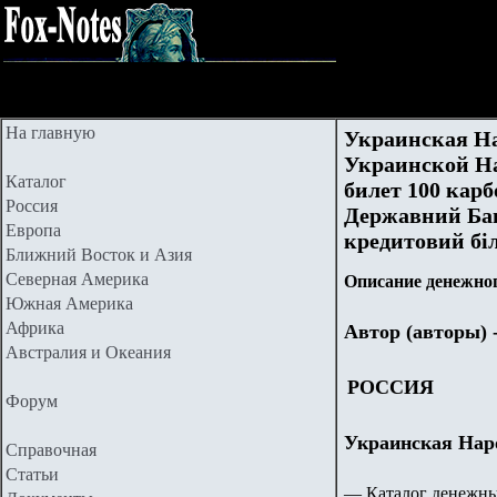
На главную
Украинская На
Украинской На
Каталог
билет 100 карб
Россия
Державний Ба
Европа
кредитовий бiл
Ближний Восток и Азия
Северная Америка
Описание денежног
Южная Америка
Африка
Автор (авторы) 
Австралия и Океания
РОССИЯ
Форум
Украинская Наро
Справочная
Статьи
— Каталог денежны