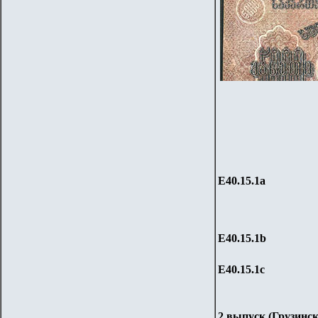
Е
40
.
15
.1
a
Е
40
.
15
.1
b
Е
40
.
15
.1
c
2 выпуск (Грузинс