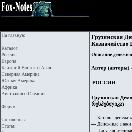
На главную
Грузинская Де
Казначейство Г
Каталог
Описание денежног
Россия
Европа
Автор (авторы) 
Ближний Восток и Азия
Северная Америка
Южная Америка
РОССИЯ
Африка
Австралия и Океания
Грузинская Дем
რესპუბლიკა)
Форум
— Каталог денежны
Справочная
— Денежные знаки 
Статьи
— Государственные