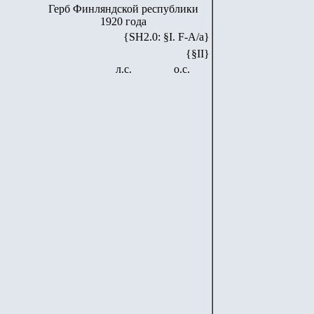
Герб Финляндской республики
1920 года
{SH2.0: §I. F-А/а}
{§II}
л.с.
о.с.