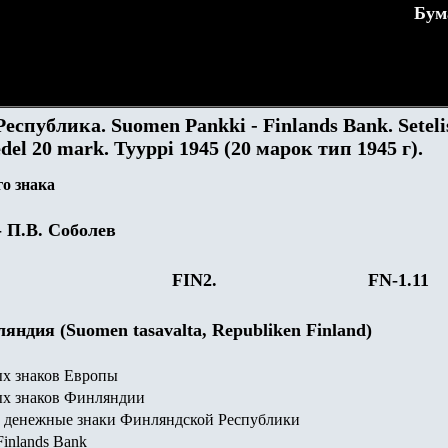
Бум
спублика. Suomen Pankki - Finlands Bank. Seteli
edel
20
mark. Tyyppi
1945
(20 марок тип 1945 г).
о знака
- П.В. Соболев
FIN
2
.
FN-1.11
яндия (Suomen tasavalta, Republiken Finland)
х знаков Европы
х знаков Финляндии
 денежные знаки Финляндской Республики
inlands Bank