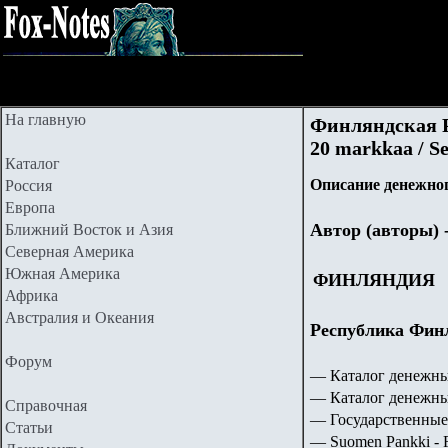
На главную
Финляндская Ре
20
markkaa / S
Каталог
Описание денежног
Россия
Европа
Автор (авторы) 
Ближний Восток и Азия
Северная Америка
Южная Америка
ФИНЛЯНДИЯ
Африка
Австралия и Океания
Республика Финл
Форум
— Каталог денежны
— Каталог денежны
Справочная
— Государственные
Статьи
— Suomen Pankki - F