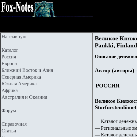
На главную
Великое Княж
Pankki, Finlan
Каталог
Описание денежног
Россия
Европа
Автор (авторы) 
Ближний Восток и Азия
Северная Америка
Южная Америка
РОССИЯ
Африка
Австралия и Океания
Великое Княжест
Storfurstendömet
Форум
— Каталог денежны
Справочная
— Региональные эм
Статьи
— Каталог денежны