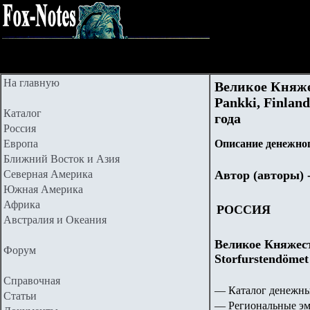
На главную
Великое Княж
Pankki, Finlan
Каталог
года
Россия
Европа
Описание денежног
Ближний Восток и Азия
Северная Америка
Автор (авторы) 
Южная Америка
Африка
РОССИЯ
Австралия и Океания
Великое Княжест
Форум
Storfurstendömet
Справочная
— Каталог денежны
Статьи
— Региональные эм