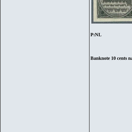
P:NL
Banknote
10
cents na