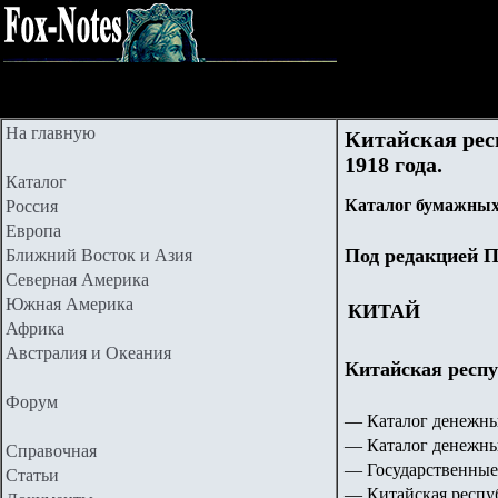
На главную
Китайская рес
191
8
года.
Каталог
Каталог бумажных
Россия
Европа
Под редакцией П
Ближний Восток и Азия
Северная Америка
Южная Америка
КИТАЙ
Африка
Австралия и Океания
Китайская рес
Форум
— Каталог денежны
— Каталог денежны
Справочная
— Государственные
Статьи
— Китайская респу