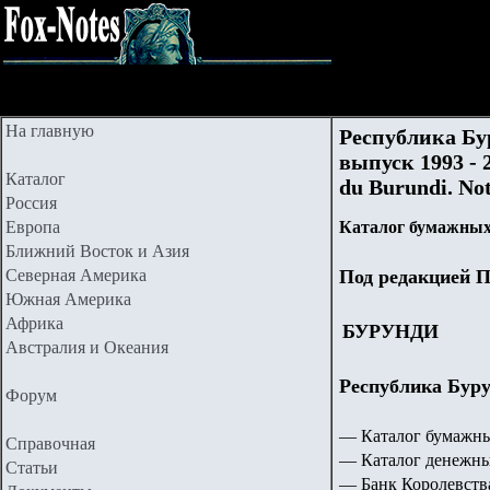
На главную
Республика Бу
выпуск 1993 - 
Каталог
du Burundi. No
Россия
Европа
Каталог бумажных
Ближний Восток и Азия
Северная Америка
Под редакцией П
Южная Америка
Африка
БУРУНДИ
Австралия и Океания
Республика Бурун
Форум
— Каталог бумажны
Справочная
— Каталог денежны
Статьи
— Банк Королевства