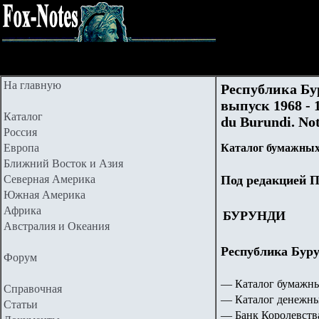
На главную
Республика Бу
выпуск 1968 - 1
Каталог
du Burundi. No
Россия
Европа
Каталог бумажных
Ближний Восток и Азия
Северная Америка
Под редакцией П
Южная Америка
Африка
БУРУНДИ
Австралия и Океания
Республика Бурун
Форум
— Каталог бумажны
Справочная
— Каталог денежны
Статьи
— Банк Королевства