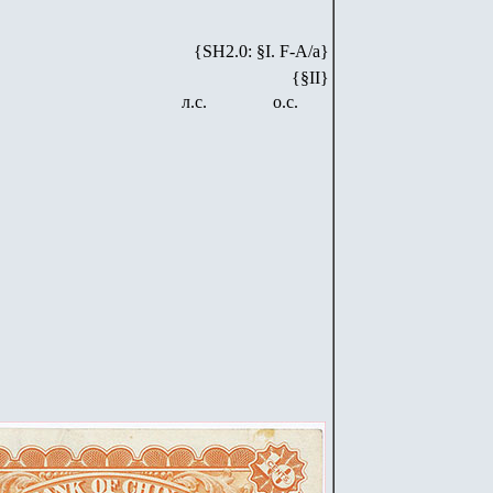
{SH2.0: §I. F-А/а}
{§II}
л.с.
о.с.