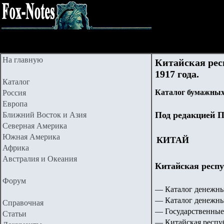
На главную
Китайская рес
191
7
года.
Каталог
Каталог бумажных
Россия
Европа
Под редакцией П
Ближний Восток и Азия
Северная Америка
Южная Америка
КИТАЙ
Африка
Австралия и Океания
Китайская рес
Форум
— Каталог денежны
— Каталог денежны
Справочная
— Государственные
Статьи
— Китайская респу