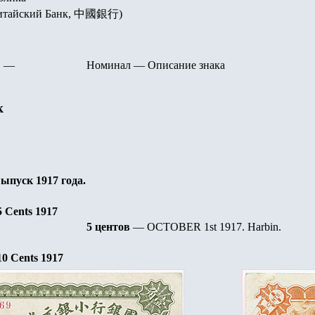
(Китайский Банк, 中國銀行)
—
Номинал
—
Описание знака
к
выпуск 1917
года.
5
Cents 191
7
5 центов
— OCTOBER 1st 1917.
Harbin.
10
Cents 191
7